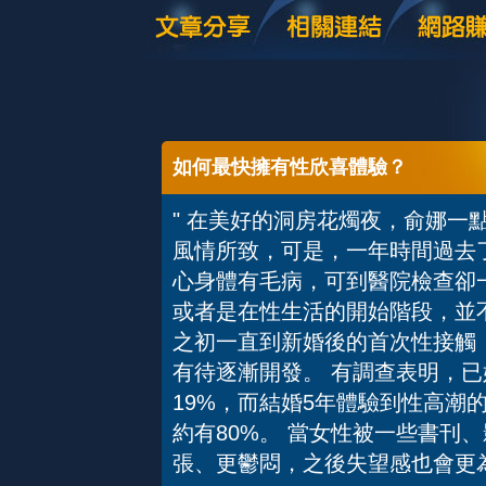
如何最快擁有性欣喜體驗？
" 在美好的洞房花燭夜，俞娜一
風情所致，可是，一年時間過去
心身體有毛病，可到醫院檢查卻
或者是在性生活的開始階段，並
之初一直到新婚後的首次性接觸
有待逐漸開發。 有調查表明，
19%，而結婚5年體驗到性高潮
約有80%。 當女性被一些書刊
張、更鬱悶，之後失望感也會更