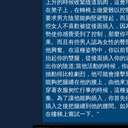
上升的時候收緊陰道肌肉，這會
在凳子上，在轉椅上做愛難以控
要求男方陰莖能夠堅硬豎起，而
些女人不喜歡被從後面插入，因
勢使你感覺受到了控制，那麼你
果。而且有些男人認為女性的臀
他興奮。在這種姿勢中，你以前
抬起你的雙腿，從後面插入你的
出你的陰道;當他活動的時候，你
抽動得比較劇烈，他可能會撞擊
能夠把腿纏在他的腰上，由他來
穿著衣服匆忙行事的時候，這種
奏。為了讓他能夠插入，你首先
插入之後把腿纏到他的腰間。如
在樓梯上嘗試一下。"