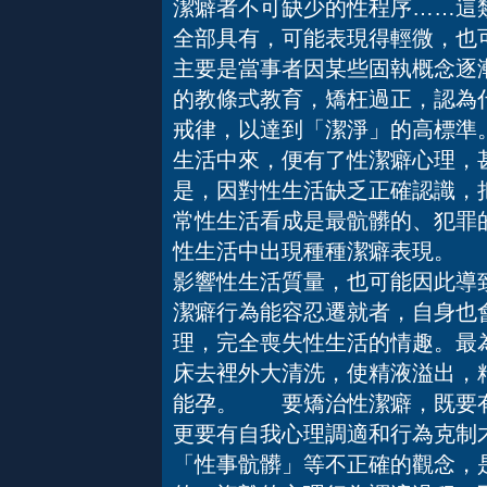
潔癖者不可缺少的性程序……這
全部具有，可能表現得輕微，也
主要是當事者因某些固執概念逐
的教條式教育，矯枉過正，認為
戒律，以達到「潔淨」的高標準
生活中來，便有了性潔癖心理，
是，因對性生活缺乏正確認識，
常性生活看成是最骯髒的、犯罪
性生活中出現種種潔癖表現。 
影響性生活質量，也可能因此導
潔癖行為能容忍遷就者，自身也
理，完全喪失性生活的情趣。最
床去裡外大清洗，使精液溢出，
能孕。 要矯治性潔癖，既要有
更要有自我心理調適和行為克制
「性事骯髒」等不正確的觀念，