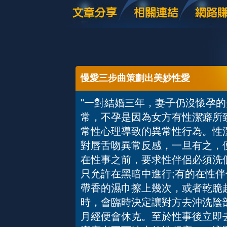
慢愛三步曲策劃出美妙性愛
"一對結婚三年，妻子仍沒懷孕
常，不孕是因為女方有性潔癖所
常性心理導致的異常性行為。性
對唇舌吻異常反感，一旦有之，
在性事之前，要求性伴侶必須洗
只允許在黑暗中進行;有的在性
帶香的濕巾擦上幾次，或者乾脆
時，會臨時決定讓對方去沖洗陰
月經便會休克。至於性事後立即